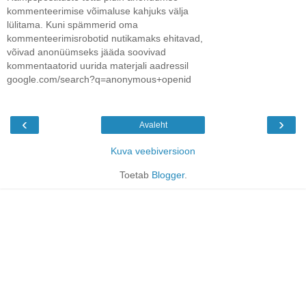
kommenteerimise võimaluse kahjuks välja
lülitama. Kuni spämmerid oma
kommenteerimisrobotid nutikamaks ehitavad,
võivad anonüümseks jääda soovivad
kommentaatorid uurida materjali aadressil
google.com/search?q=anonymous+openid
‹
›
Avaleht
Kuva veebiversioon
Toetab
Blogger
.