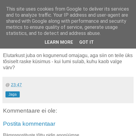
This site uses cookies from Google to deliver its services
Uus seiklus igas päevas
and to analyze traffic. Your IP address and user-agent are
shared with Google along with performance and security
metrics to ensure quality of service, generate usage
statistics, and to detect and address abuse.
2005-12-29
Don't eat yellow snow...
LEARN MORE
GOT IT
Elutarkust juba on kogunenud omajagu, aga siin on teile üks
tõsiselt raske küsimus - kui lumi sulab, kuhu kaob valge
värv?
@
23:47
Jaga
Kommentaare ei ole:
Postita kommentaar
Rämpspostituste tõttu pidin anonüümse