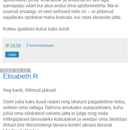
samapalju väärt kui alus-andur ilma spidomeetrita. Ma ei
osanud arvatagi, et veel selliseid lolle on -- ei pidanud
vajalikuks spidokat maha kiskuda, kui ratas tänavale jätta.
Kokku igatahes kulus kaks tundi.
@
23:56
3 kommentaari:
Jaga
2006-10-15
Elisabeth R
Aeg kaob, rõõmud jäävad.
Söön juba kaks kuud rasket ning üksluist palgatöölise leiba,
seiklen oma rattaga Tallinna arvukates autoparklates, kuhu
juhid oma sõidukeid valveta jätta ei julge ning mida
millegipärast tänavateks kutsutakse ja veedan oma üksildasi
õhtuid ühe Weizenbergi tänava korteri aknast tänaval