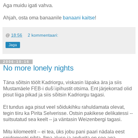
Aga muidu igati vahva.
Ahjah, osta oma banaanile
banaani kaitse
!
@
18:56
2 kommentaari:
Jaga
2006-10-16
No more lonely nights
Täna sõitsin töölt Kadriorgu, viskasin läpaka ära ja siis
Mustamäele FEB-i duš
š
ipihustit otsima. Ent järjekorrad olid
pisut liiga pikad ja siis sõitsin Kadriorgu tagasi.
Et tundus aga pisut veel sõidukihku rahuldamata olevat,
tegin tiiru ka Pirita Selverisse. Ostsin pakikese delikatessi --
suitsutatud sea keelt -- ja väntasin Weizenbergi tagasi.
Mitu kilomeetrit -- ei tea, üks jobu pani paari nädala eest
spidomeetri pihta. Ilma aluse ja andurita on see aga