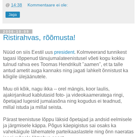
@
14:38
Kommentaare ei ole:
Jaga
2006-10-09
Ristirahvas, rõõmusta!
Nüüd on siis Eestil uus
president
. Kolmveerand tunnikest
tagasi lõppenud tänujumalateenistusel võeti kogu kokku
tulnud rahva ees Toomas Hendrikult "aamen", et ta talle
antud ametit auga kannaks ning jagati lahkelt õnnistust ka
kõigile ülejäänutele.
Muu oli kõik, nagu ikka -- orel mängis, koor laulis,
ajakirjanikud kablutasid foto- ja videokaameratega ringi,
õpetajad lugesid jumalasõna ning kogudus ei teadnud,
millal istuda ja millal seista.
Pärast teenistuse lõppu läksid õpetajad ja andsid eelmisele
ja järgmisele käppa. Põgus käepigistus sai osaks ka
vahekäigule lähematele parteikaaslastele ning õnn naeratas