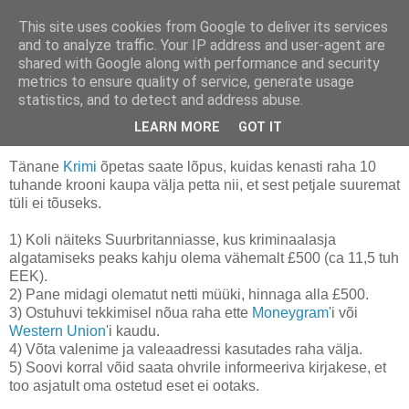
This site uses cookies from Google to deliver its services
Uus seiklus igas päevas
and to analyze traffic. Your IP address and user-agent are
shared with Google along with performance and security
metrics to ensure quality of service, generate usage
statistics, and to detect and address abuse.
2006-10-31
10 kEEK, anyone?
LEARN MORE
GOT IT
Tänane
Krimi
õpetas saate lõpus, kuidas kenasti raha 10
tuhande krooni kaupa välja petta nii, et sest petjale suuremat
tüli ei tõuseks.
1) Koli näiteks Suurbritanniasse, kus kriminaalasja
algatamiseks peaks kahju olema vähemalt £500 (ca 11,5 tuh
EEK).
2) Pane midagi olematut netti müüki, hinnaga alla £500.
3) Ostuhuvi tekkimisel nõua raha ette
Moneygram
'i või
Western Union
'i kaudu.
4) Võta valenime ja valeaadressi kasutades raha välja.
5) Soovi korral võid saata ohvrile informeeriva kirjakese, et
too asjatult oma ostetud eset ei ootaks.