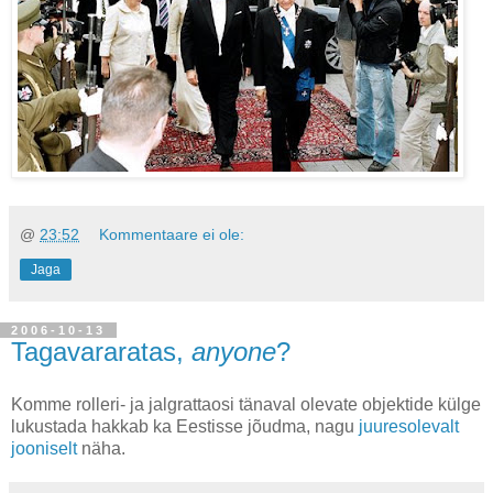
@
23:52
Kommentaare ei ole:
Jaga
2006-10-13
Tagavararatas,
anyone
?
Komme rolleri- ja jalgrattaosi tänaval olevate objektide külge
lukustada hakkab ka Eestisse jõudma, nagu
juuresolevalt
jooniselt
näha.