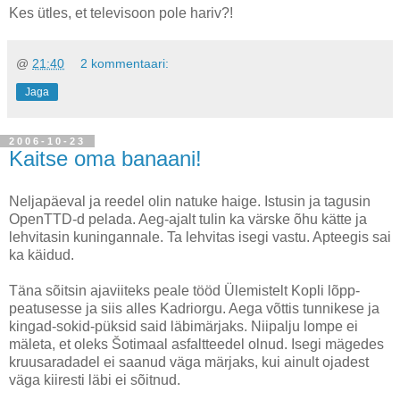
Kes ütles, et televisoon pole hariv?!
@
21:40
2 kommentaari:
Jaga
2006-10-23
Kaitse oma banaani!
Neljapäeval ja reedel olin natuke haige. Istusin ja tagusin
OpenTTD-d pelada. Aeg-ajalt tulin ka värske õhu kätte ja
lehvitasin kuningannale. Ta lehvitas isegi vastu. Apteegis sai
ka käidud.
Täna sõitsin ajaviiteks peale tööd Ülemistelt Kopli lõpp-
peatusesse ja siis alles Kadriorgu. Aega võttis tunnikese ja
kingad-sokid-püksid said läbimärjaks. Niipalju lompe ei
mäleta, et oleks Šotimaal asfaltteedel olnud. Isegi mägedes
kruusaradadel ei saanud väga märjaks, kui ainult ojadest
väga kiiresti läbi ei sõitnud.