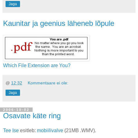
Jaga
Kaunitar ja geenius läheneb lõpule
Which File Extension are You?
@
12:32
Kommentaare ei ole:
Jaga
2006-10-02
Osavate käte ring
Tee Ise
esitleb:
mobiilivalve
(21MB .WMV).