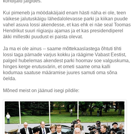
kõndijaid jälgides.
Kui pimeneb ja möödakäijaid enam hästi näha ei ole, teen
väikese jalutuskäigu lähedalolevasse parki ja kiikan puude
vahel asuva lossi akendesse, et kas ehk ei näe seal Toomas
Hendrikut suuri riigiasju ajamas ja et kas presidendiperel
äkki millestki puudust ei paista olevat.
Ja ma ei ole ainus -- saame mõttekaaslastega õhtuti tihti
lossi taga pärnade varjus kokku ja räägime Vabast Eestist,
palgeil hubelemas akendest parki hoomav soe valguskuma,
hinges kerge erutusvärin, et ometi saame oma kalli
kodumaa saatuse määramise juures samuti oma sõna
öelda.
Mõned meist on jäänud isegi pildile: