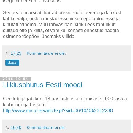
isegi mõnele lihtrahva seast.
Seepeale marsitati härrad presidendid peredega kirikust
kähku välja, pisteti mustadesse vilkuritega autodesse ja
kihutati minema. Muu rahvas pani kiriku ees rahulikult
suitsud ette ja kiitis, et vahi kui kenasti õnnestus nädala
esimene tööpäev lühemaks viilida.
@
17:25
Kommentaare ei ole:
Jaga
2006-10-04
Liiklusohutus Eesti moodi
Geiklubi jagab
kuni
18-aastastele kooli
poistele
1000 tasuta
klubi logoga helkurit.
http://www.minut.ee/article.pl?sid=06/10/03/2312238
@
16:40
Kommentaare ei ole: