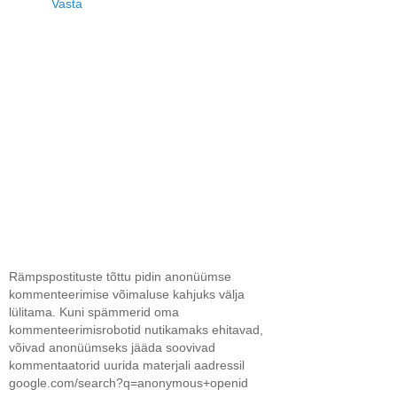
Vasta
Rämpspostituste tõttu pidin anonüümse
kommenteerimise võimaluse kahjuks välja
lülitama. Kuni spämmerid oma
kommenteerimisrobotid nutikamaks ehitavad,
võivad anonüümseks jääda soovivad
kommentaatorid uurida materjali aadressil
google.com/search?q=anonymous+openid