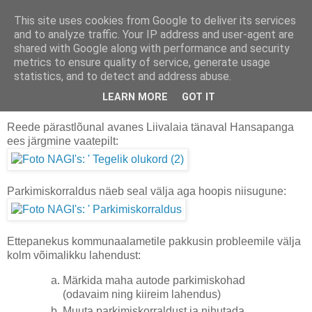
This site uses cookies from Google to deliver its services
Uus seiklus igas päevas
and to analyze traffic. Your IP address and user-agent are
shared with Google along with performance and security
metrics to ensure quality of service, generate usage
statistics, and to detect and address abuse.
2007-09-30
Parkimiskaos Liivalaia tänaval
LEARN MORE
GOT IT
Reede pärastlõunal avanes Liivalaia tänaval Hansapanga
ees järgmine vaatepilt:
Parkimiskorraldus näeb seal välja aga hoopis niisugune:
Ettepanekus kommunaalametile pakkusin probleemile välja
kolm võimalikku lahendust:
Märkida maha autode parkimiskohad
(odavaim ning kiireim lahendus)
Muuta parkimiskorraldust ja nihutada