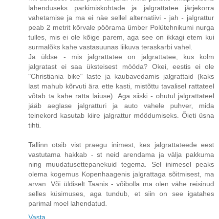
lahenduseks parkimiskohtade ja jalgrattatee järjekorra
vahetamise ja ma ei näe sellel alternatiivi - jah - jalgrattur
peab 2 metrit kõrvale pöörama ümber Polütehnikumi nurga
tulles, mis ei ole kõige parem, aga see on ikkagi etem kui
surmalõks kahe vastasuunas liikuva teraskarbi vahel.
Ja üldse - mis jalgrattatee on jalgrattatee, kus kolm
jalgratast ei saa üksteisest mööda? Okei, eestis ei ole
"Christiania bike" laste ja kaubavedamis jalgrattaid (kaks
last mahub kõrvuti ära ette kasti, mistõttu tavalisel rattateel
võtab ta kahe ratta laiuse). Aga siiski - ohutul jalgrattateel
jääb aeglase jalgratturi ja auto vahele puhver, mida
teinekord kasutab kiire jalgrattur möödumiseks. Õieti üsna
tihti.
Tallinn otsib vist praegu inimest, kes jalgrattateede eest
vastutama hakkab - st neid arendama ja välja pakkuma
ning muudatusettepanekuid tegema. Sel inimesel peaks
olema kogemus Kopenhaagenis jalgrattaga sõitmisest, ma
arvan. Või üldiselt Taanis - võibolla ma olen vähe reisinud
selles küsimuses, aga tundub, et siin on see igatahes
parimal moel lahendatud.
Vasta