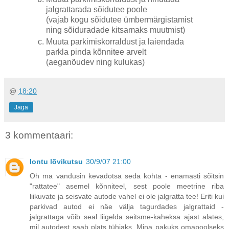
jalgrattarada sõidutee poole
(vajab kogu sõidutee ümbermärgistamist
ning sõiduradade kitsamaks muutmist)
Muuta parkimiskorraldust ja laiendada
parkla pinda kõnnitee arvelt
(aeganõudev ning kulukas)
@
18:20
Jaga
3 kommentaari:
lontu lõvikutsu
30/9/07 21:00
Oh ma vandusin kevadotsa seda kohta - enamasti sõitsin
"rattatee" asemel kõnniteel, sest poole meetrine riba
liikuvate ja seisvate autode vahel ei ole jalgratta tee! Eriti kui
parkivad autod ei näe välja tagurdades jalgrattaid -
jalgrattaga võib seal liigelda seitsme-kaheksa ajast alates,
mil autodest saab plats tühjaks. Mina pakuks omapoolseks