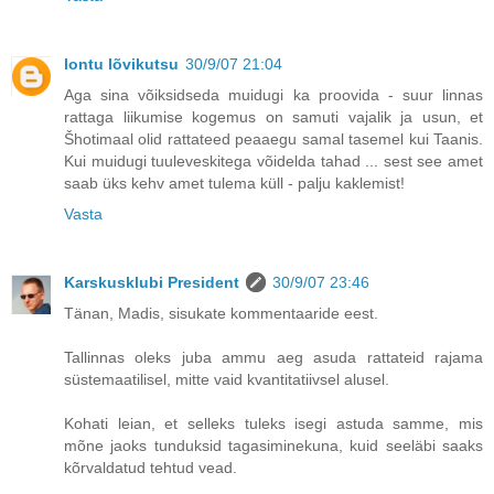
lontu lõvikutsu
30/9/07 21:04
Aga sina võiksidseda muidugi ka proovida - suur linnas
rattaga liikumise kogemus on samuti vajalik ja usun, et
Šhotimaal olid rattateed peaaegu samal tasemel kui Taanis.
Kui muidugi tuuleveskitega võidelda tahad ... sest see amet
saab üks kehv amet tulema küll - palju kaklemist!
Vasta
Karskusklubi President
30/9/07 23:46
Tänan, Madis, sisukate kommentaaride eest.
Tallinnas oleks juba ammu aeg asuda rattateid rajama
süstemaatilisel, mitte vaid kvantitatiivsel alusel.
Kohati leian, et selleks tuleks isegi astuda samme, mis
mõne jaoks tunduksid tagasiminekuna, kuid seeläbi saaks
kõrvaldatud tehtud vead.