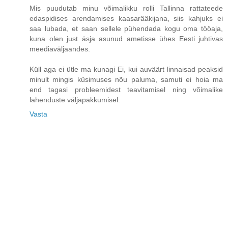
Mis puudutab minu võimalikku rolli Tallinna rattateede
edaspidises arendamises kaasarääkijana, siis kahjuks ei
saa lubada, et saan sellele pühendada kogu oma tööaja,
kuna olen just äsja asunud ametisse ühes Eesti juhtivas
meediaväljaandes.
Küll aga ei ütle ma kunagi Ei, kui auväärt linnaisad peaksid
minult mingis küsimuses nõu paluma, samuti ei hoia ma
end tagasi probleemidest teavitamisel ning võimalike
lahenduste väljapakkumisel.
Vasta