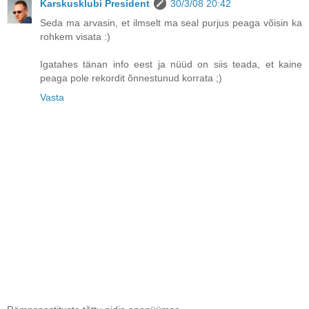
Karskusklubi President
30/3/08 20:42
Seda ma arvasin, et ilmselt ma seal purjus peaga võisin ka
rohkem visata :)
Igatahes tänan info eest ja nüüd on siis teada, et kaine
peaga pole rekordit õnnestunud korrata ;)
Vasta