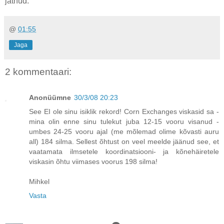
jätnud.
@
01:55
Jaga
2 kommentaari:
Anonüümne
30/3/08 20:23
See EI ole sinu isiklik rekord! Corn Exchanges viskasid sa -
mina olin enne sinu tulekut juba 12-15 vooru visanud -
umbes 24-25 vooru ajal (me mõlemad olime kõvasti auru
all) 184 silma. Sellest õhtust on veel meelde jäänud see, et
vaatamata ilmsetele koordinatsiooni- ja kõnehäiretele
viskasin õhtu viimases voorus 198 silma!
Mihkel
Vasta