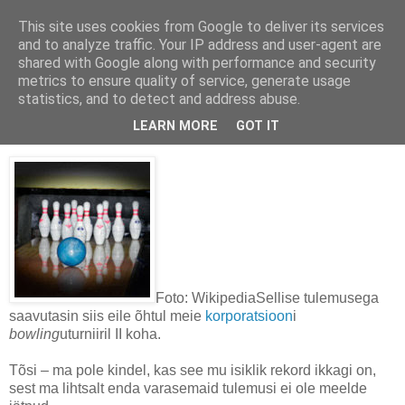
This site uses cookies from Google to deliver its services
Uus seiklus igas päevas
and to analyze traffic. Your IP address and user-agent are
shared with Google along with performance and security
metrics to ensure quality of service, generate usage
statistics, and to detect and address abuse.
2008-03-18
Isiklik rekord
– 169 punkti
LEARN MORE
GOT IT
Foto: Wikipedia
Sellise tulemusega
saavutasin siis eile õhtul meie
korporatsioon
i
bowling
uturniiril II koha.
Tõsi – ma pole kindel, kas see mu isiklik rekord ikkagi on,
sest ma lihtsalt enda varasemaid tulemusi ei ole meelde