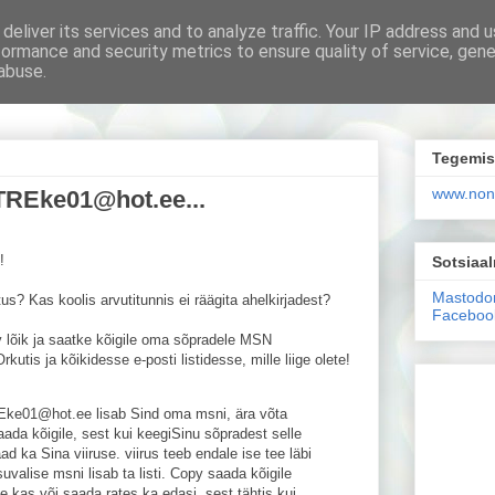
deliver its services and to analyze traffic. Your IP address and 
formance and security metrics to ensure quality of service, gen
us igas päevas
abuse.
Tegemis
www.non
yTREke01@hot.ee...
!
Sotsiaa
Mastodo
s? Kas koolis arvutitunnis ei räägita ahelkirjadest?
Faceboo
v lõik ja saatke kõigile oma sõpradele MSN
utis ja kõikidesse e-posti listidesse, mille liige olete!
Eke01@hot.ee lisab Sind oma msni, ära võta
saada kõigile, sest kui keegiSinu sõpradest selle
ad ka Sina viiruse. viirus teeb endale ise tee läbi
 suvalise msni lisab ta listi. Copy saada kõigile
ine kas või saada rates ka edasi, sest tähtis kui