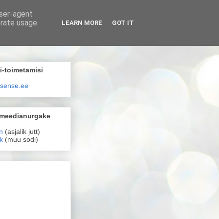
user-agent
erate usage
LEARN MORE
GOT IT
i-toimetamisi
sense.ee
lmeedianurgake
n
(asjalik jutt)
k
(muu sodi)