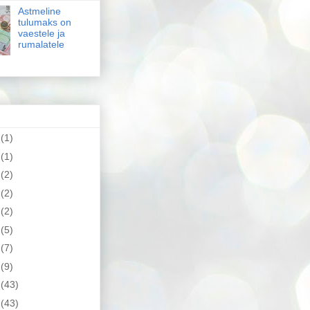
Astmeline
tulumaks on
vaestele ja
rumalatele
2
(1)
9
(1)
8
(2)
4
(2)
2
(2)
1
(5)
0
(7)
9
(9)
8
(43)
7
(43)