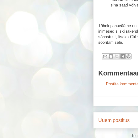
sina saad võiv
Tähelepanuväärne on s
inimesed siiski rakend
sõnastust, lisaks Ctr
sooritamisele.
Kommentaare
Postita kommenta
Uuem postitus
Tel