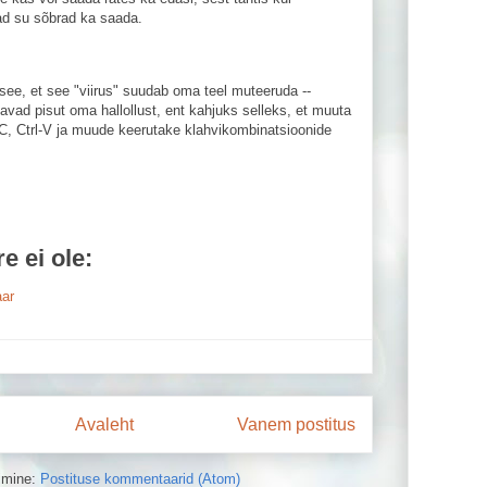
ad su sõbrad ka saada.
ee, et see "viirus" suudab oma teel muteeruda --
avad pisut oma hallollust, ent kahjuks selleks, et muuta
l-C, Ctrl-V ja muude keerutake klahvikombinatsioonide
 ei ole:
ar
Avaleht
Vanem postitus
limine:
Postituse kommentaarid (Atom)