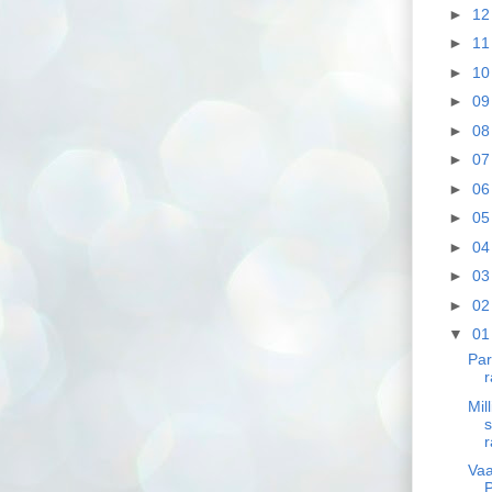
►
1
►
1
►
1
►
0
►
0
►
0
►
0
►
0
►
0
►
0
►
0
▼
0
Pa
r
Mil
r
Va
P