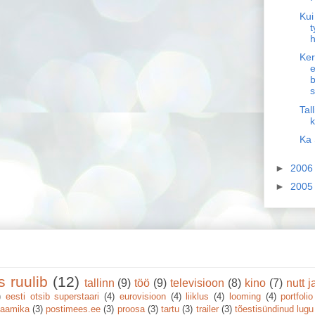
Kui
h
Ker
e
b
s
Tal
Ka 
►
200
►
200
us ruulib
(12)
tallinn
(9)
töö
(9)
televisioon
(8)
kino
(7)
nutt j
)
eesti otsib superstaari
(4)
eurovisioon
(4)
liiklus
(4)
looming
(4)
portfolio
naamika
(3)
postimees.ee
(3)
proosa
(3)
tartu
(3)
trailer
(3)
tõestisündinud lugu