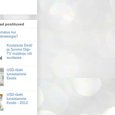
ad postitused
amatus kui
strateegia?
Kuutasuta Eesti
ja Soome Digi-
TV maakoju või
suvilasse
USD-tšeki
lunastamine
Eestis
USD-tšeki
lunastamine
Eestis - 2012