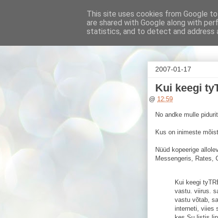
This site uses cookies from Google to 
are shared with Google along with per
Uus seikl
statistics, and to detect and address 
2007-01-17
Kui keegi t
@
12:59
No andke mulle pidurit
Kus on inimeste mõistu
Nüüd kopeerige allole
Messengeris, Rates, Ork
Kui keegi tyTR
vastu. viirus. 
vastu võtab, sa
interneti, viies
kes Su listis l