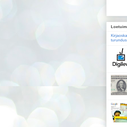
Loetuim
Kirjaosk
turundus