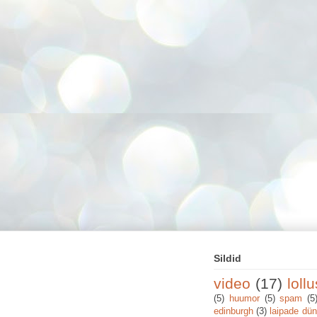
Sildid
video
(17)
loll
(5)
huumor
(5)
spam
(5
edinburgh
(3)
laipade dü