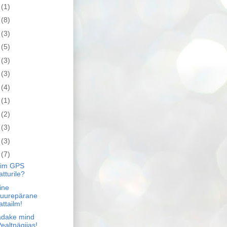
2
(1)
1
(8)
0
(3)
9
(5)
8
(3)
7
(3)
6
(4)
5
(1)
4
(2)
3
(3)
2
(3)
1
(7)
rim GPS
atturile?
line
suurepärane
attailm!
adake mind
ealtnägijas!