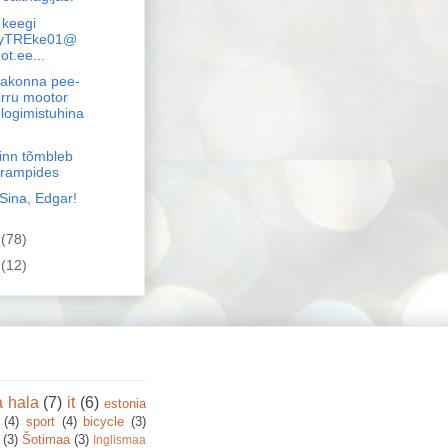
 keegi
tyTREke01@
ot.ee...
akonna pee-
rru mootor
logimistuhina
linn tõmbleb
krampides
Sina, Edgar!
6
(78)
5
(12)
a hala
(7)
it
(6)
estonia
(4)
sport
(4)
bicycle
(3)
(3)
Šotimaa
(3)
Inglismaa